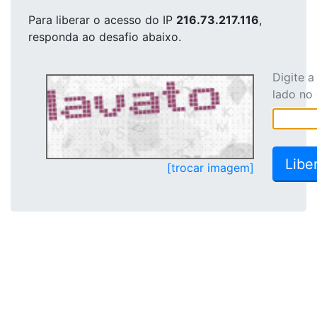
Para liberar o acesso
do IP
216.73.217.116
,
responda ao desafio abaixo.
Digite 
lado no
[trocar imagem]