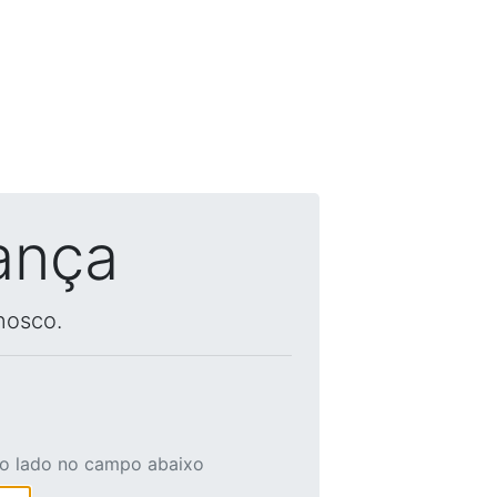
ança
nosco.
ao lado no campo abaixo