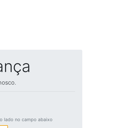
ança
nosco.
ao lado no campo abaixo