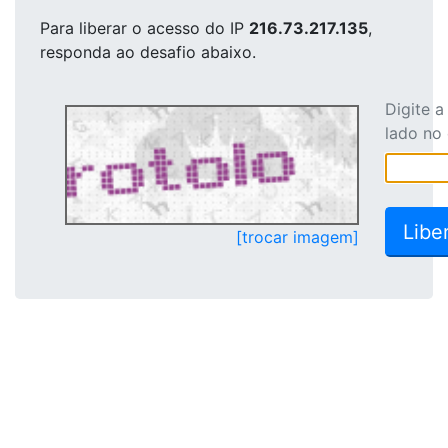
Para liberar o acesso
do IP
216.73.217.135
,
responda ao desafio abaixo.
Digite 
lado no
[trocar imagem]